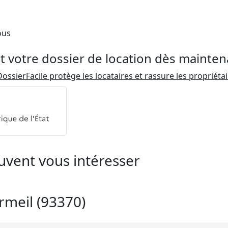
ous
t votre dossier de location dès mainten
ossierFacile protège les locataires et rassure les propriéta
uvent vous intéresser
rmeil (93370)