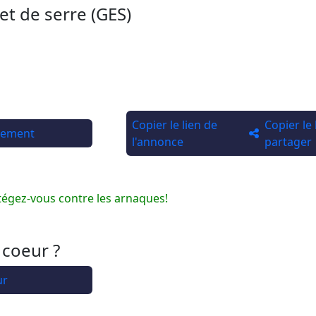
et de serre (GES)
Copier le lien de
Copier le
rtement
l'annonce
partager
tégez-vous contre les arnaques!
 coeur ?
ur