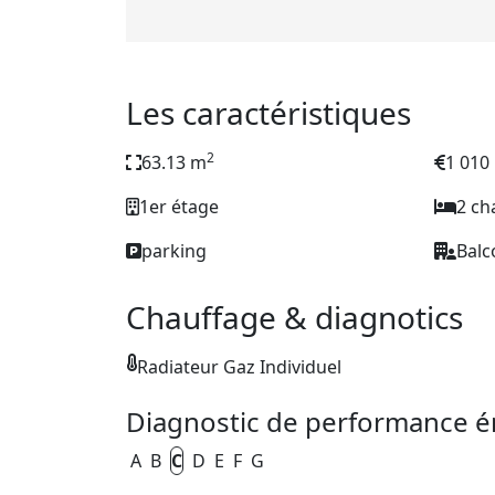
Les caractéristiques
2
63.13 m
1 010 
1er étage
2 c
parking
Balc
Chauffage & diagnotics
Radiateur Gaz Individuel
Diagnostic de performance é
A
B
C
D
E
F
G