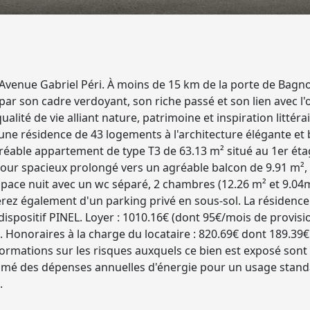
venue Gabriel Péri. À moins de 15 km de la porte de Bagn
duit par son cadre verdoyant, son riche passé et son lien ave
ualité de vie alliant nature, patrimoine et inspiration litté
une résidence de 43 logements à l'architecture élégante e
réable appartement de type T3 de 63.13 m² situé au 1er ét
jour spacieux prolongé vers un agréable balcon de 9.91 m²,
pace nuit avec un wc séparé, 2 chambres (12.26 m² et 9.04m
rez également d'un parking privé en sous-sol. La résidence 
ispositif PINEL. Loyer : 1010.16€ (dont 95€/mois de provisi
 Honoraires à la charge du locataire : 820.69€ dont 189.39€ p
nformations sur les risques auxquels ce bien est exposé sont 
mé des dépenses annuelles d'énergie pour un usage standar
.