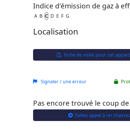
Indice d'émission de gaz à eff
A
B
C
D
E
F
G
Localisation
+
−
Fiche de visite pour cet appa
Signaler / une erreur
Pro
Pas encore trouvé le coup de
Faites appel à un chasse