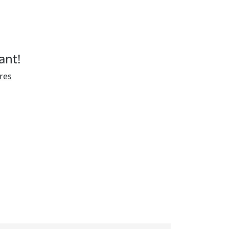
ant!
ires