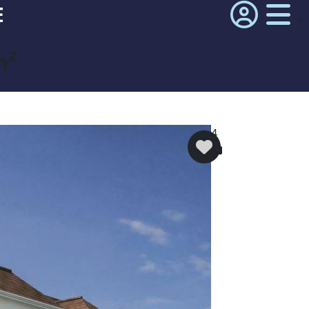
E
m²
4