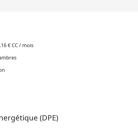
.16 € CC / mois
hambres
on
nergétique (DPE)