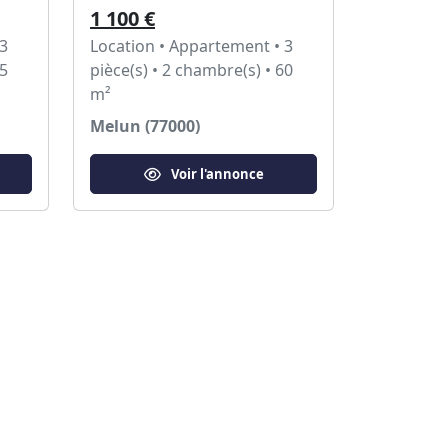
1 100 €
 3
Location • Appartement • 3
65
pièce(s) • 2 chambre(s) • 60
m²
Melun (77000)
Voir l'annonce