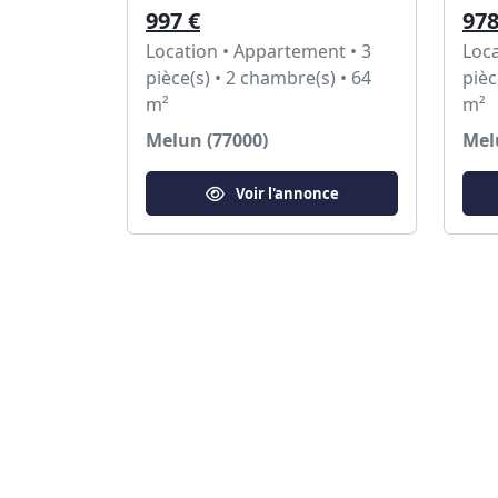
997 €
978
Location • Appartement • 3
Loca
pièce(s) • 2 chambre(s) • 64
pièc
m²
m²
Melun (77000)
Mel
Voir l'annonce