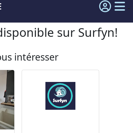
E
isponible sur Surfyn!
ous intéresser