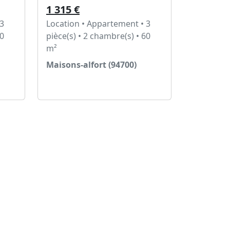
1 315 €
 3
Location • Appartement • 3
50
pièce(s) • 2 chambre(s) • 60
m²
Maisons-alfort (94700)
Voir l'annonce