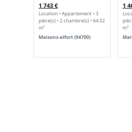
1 743 €
1 4
Location • Appartement • 3
Loca
pièce(s) • 2 chambre(s) • 64.02
pièc
m²
m²
Maisons-alfort (94700)
Mais
Voir l'annonce