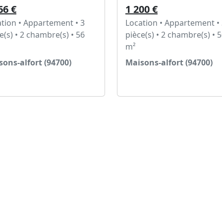
66 €
1 200 €
tion • Appartement • 3
Location • Appartement •
e(s) • 2 chambre(s) • 56
pièce(s) • 2 chambre(s) • 
m²
ons-alfort (94700)
Maisons-alfort (94700)
Voir l'annonce
Voir l'annonce