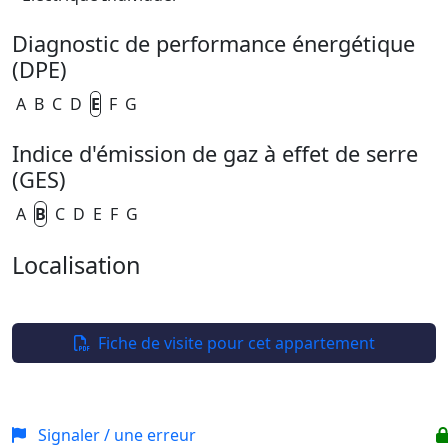
Diagnostic de performance énergétique
(DPE)
A
B
C
D
E
F
G
Indice d'émission de gaz à effet de serre
(GES)
A
B
C
D
E
F
G
Localisation
Leaflet
| ©
OpenStreetMap
+
−
Fiche de visite pour cet appartement
Signaler / une erreur