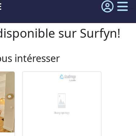
E
isponible sur Surfyn!
ous intéresser