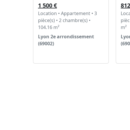
1 500 €
812
Location • Appartement • 3
Loca
pièce(s) • 2 chambre(s) •
pièc
104.16 m²
m²
Lyon 2e arrondissement
Lyo
(69002)
(690
Voir l'annonce