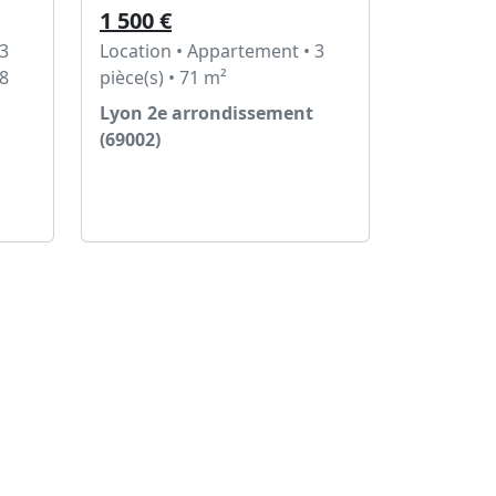
1 500 €
 3
Location • Appartement • 3
78
pièce(s) • 71 m²
Lyon 2e arrondissement
(69002)
Voir l'annonce