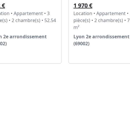
 €
1 970 €
tion • Appartement • 3
Location • Appartement •
e(s) • 2 chambre(s) • 52.54
pièce(s) • 2 chambre(s) • 
m²
n 2e arrondissement
Lyon 2e arrondissement
02)
(69002)
Voir l'annonce
Voir l'annonce