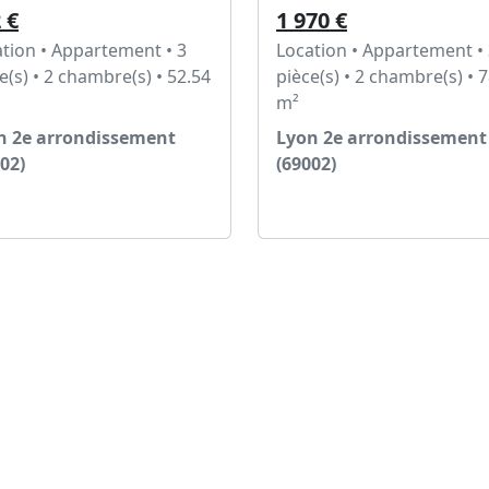
 €
1 970 €
tion • Appartement • 3
Location • Appartement •
e(s) • 2 chambre(s) • 52.54
pièce(s) • 2 chambre(s) • 
m²
n 2e arrondissement
Lyon 2e arrondissement
02)
(69002)
Voir l'annonce
Voir l'annonce