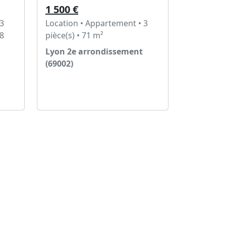
1 500 €
 3
Location • Appartement • 3
78
pièce(s) • 71 m²
Lyon 2e arrondissement
(69002)
Voir l'annonce