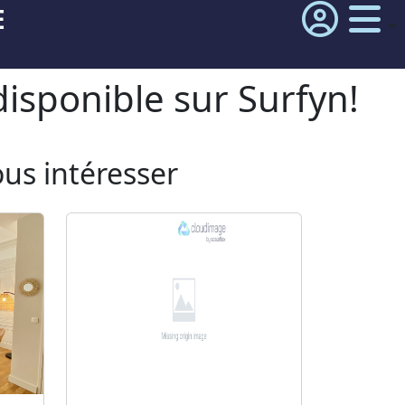
E
isponible sur Surfyn!
ous intéresser