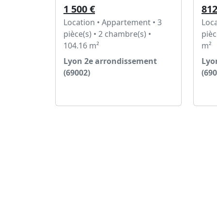
1 500 €
812
Location • Appartement • 3
Loca
pièce(s) • 2 chambre(s) •
pièc
104.16 m²
m²
Lyon 2e arrondissement
Lyo
(69002)
(690
Voir l'annonce