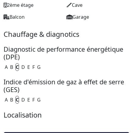
2ème étage
Cave
Balcon
Garage
Chauffage & diagnotics
Diagnostic de performance énergétique
(DPE)
A
B
C
D
E
F
G
Indice d'émission de gaz à effet de serre
(GES)
A
B
C
D
E
F
G
Localisation
Leaflet
| ©
OpenStreetMap
+