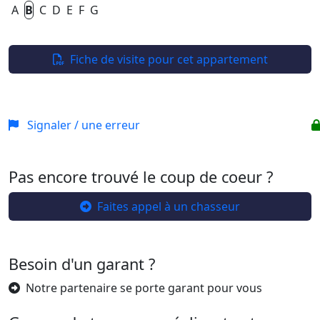
A
B
C
D
E
F
G
Fiche de visite pour cet appartement
Signaler / une erreur
Pas encore trouvé le coup de coeur ?
Faites appel à un chasseur
Besoin d'un garant ?
Notre partenaire se porte garant pour vous