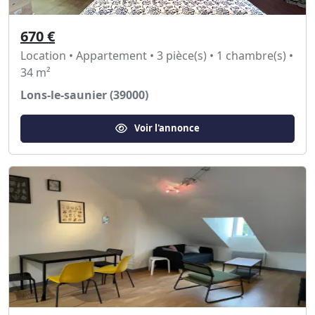
670 €
Location • Appartement • 3 pièce(s) • 1 chambre(s) •
34 m²
Lons-le-saunier (39000)
Voir l'annonce