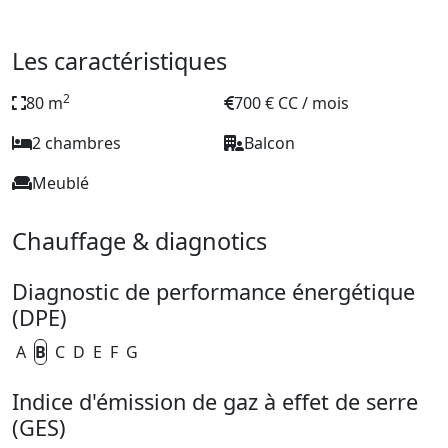
Les caractéristiques
2
80 m
700 € CC / mois
2 chambres
Balcon
Meublé
Chauffage & diagnotics
Diagnostic de performance énergétique
(DPE)
A
B
C
D
E
F
G
Indice d'émission de gaz à effet de serre
(GES)