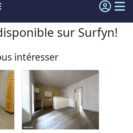
E
isponible sur Surfyn!
ous intéresser