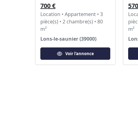
700 €
570
Location • Appartement • 3
Loca
pièce(s) • 2 chambre(s) • 80
pièc
m²
m²
Lons-le-saunier (39000)
Lons
Voir l'annonce