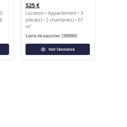
525 €
 3
Location • Appartement • 3
56
pièce(s) • 2 chambre(s) • 57
m²
Lons-le-saunier (39000)
Voir l'annonce