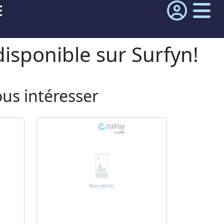
E
isponible sur Surfyn!
ous intéresser