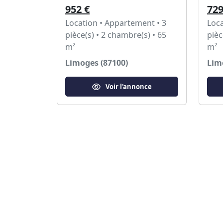
952 €
729
Location • Appartement • 3
Loca
pièce(s) • 2 chambre(s) • 65
pièc
m²
m²
Limoges (87100)
Lim
Voir l'annonce