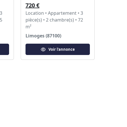
720 €
 3
Location • Appartement • 3
55
pièce(s) • 2 chambre(s) • 72
m²
Limoges (87100)
Voir l'annonce