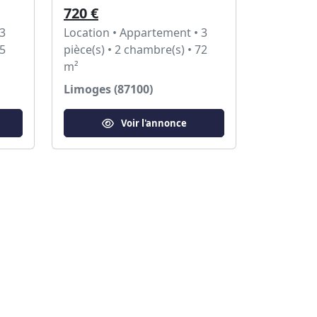
720 €
 3
Location • Appartement • 3
55
pièce(s) • 2 chambre(s) • 72
m²
Limoges (87100)
Voir l'annonce