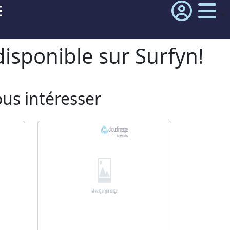
E
isponible sur Surfyn!
ous intéresser