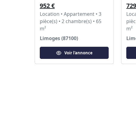
952 €
729
Location • Appartement • 3
Loca
pièce(s) • 2 chambre(s) • 65
pièc
m²
m²
Limoges (87100)
Lim
Voir l'annonce