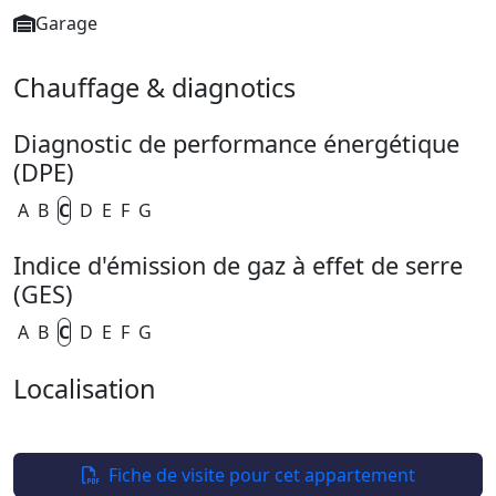
Garage
Chauffage & diagnotics
Diagnostic de performance énergétique
(DPE)
A
B
C
D
E
F
G
Indice d'émission de gaz à effet de serre
(GES)
A
B
C
D
E
F
G
Localisation
Leaflet
| ©
OpenStreetMap
+
−
Fiche de visite pour cet appartement