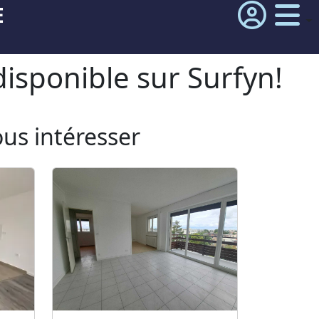
E
isponible sur Surfyn!
ous intéresser