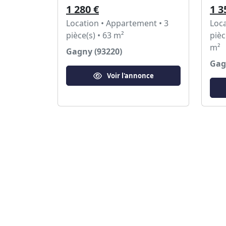
1 280 €
1 3
Location • Appartement • 3
Loca
pièce(s) • 63 m²
pièc
m²
Gagny (93220)
Gag
Voir l'annonce