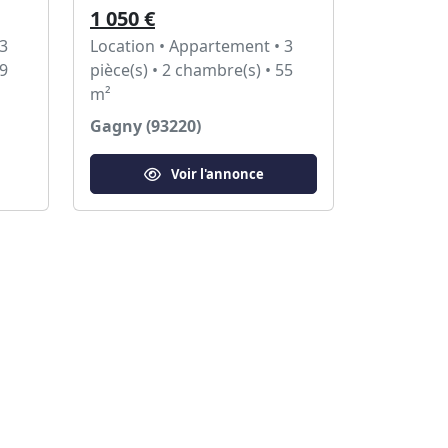
1 050 €
 3
Location • Appartement • 3
69
pièce(s) • 2 chambre(s) • 55
m²
Gagny (93220)
Voir l'annonce