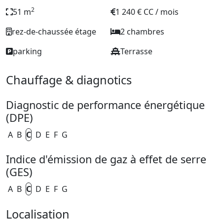
2
51 m
1 240 € CC / mois
rez-de-chaussée étage
2 chambres
parking
Terrasse
Chauffage & diagnotics
Diagnostic de performance énergétique
(DPE)
A
B
C
D
E
F
G
Indice d'émission de gaz à effet de serre
(GES)
A
B
C
D
E
F
G
Localisation