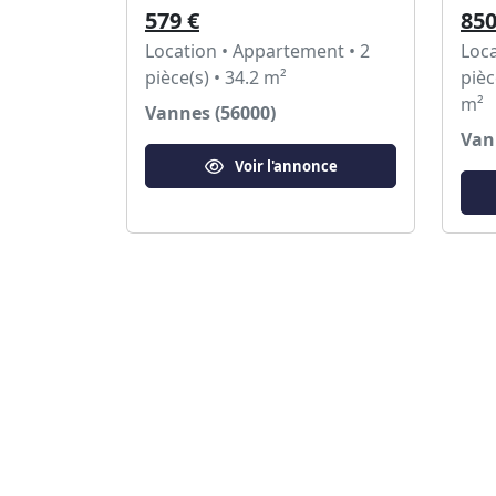
579 €
850
Location • Appartement • 2
Loca
pièce(s) • 34.2 m²
pièc
m²
Vannes (56000)
Van
Voir l'annonce