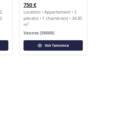
750 €
 2
Location • Appartement • 2
52
pièce(s) • 1 chambre(s) • 34.85
m²
Vannes (56000)
Voir l'annonce