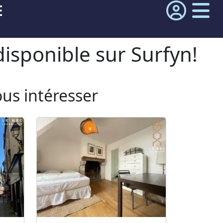
E
isponible sur Surfyn!
ous intéresser