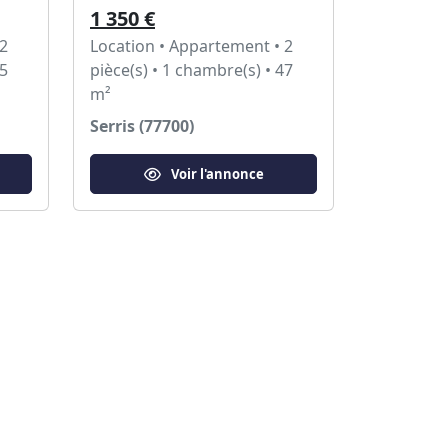
1 350 €
 2
Location • Appartement • 2
35
pièce(s) • 1 chambre(s) • 47
m²
Serris (77700)
Voir l'annonce