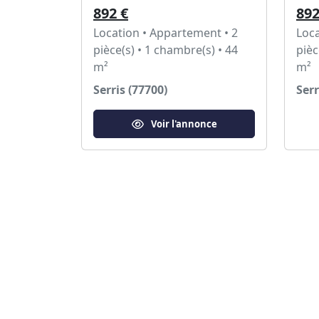
892 €
892
Location • Appartement • 2
Loca
pièce(s) • 1 chambre(s) • 44
pièc
m²
m²
Serris (77700)
Serr
Voir l'annonce