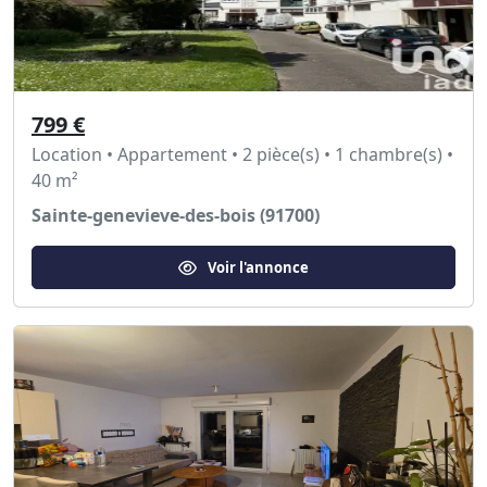
799 €
Location • Appartement • 2 pièce(s) • 1 chambre(s) •
40 m²
Sainte-genevieve-des-bois (91700)
Voir l'annonce