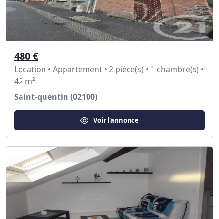
480 €
Location • Appartement • 2 pièce(s) • 1 chambre(s) •
42 m²
Saint-quentin (02100)
Voir l'annonce