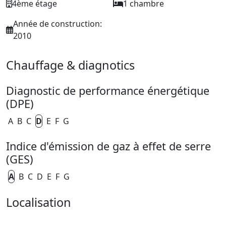
4ème étage
1 chambre
Année de construction:
2010
Chauffage & diagnotics
Diagnostic de performance énergétique
(DPE)
A
B
C
D
E
F
G
Indice d'émission de gaz à effet de serre
(GES)
A
B
C
D
E
F
G
Localisation
Leaflet
| ©
OpenStreetMap