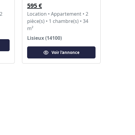
595 €
 2
Location • Appartement • 2
pièce(s) • 1 chambre(s) • 34
m²
Lisieux (14100)
Voir l'annonce