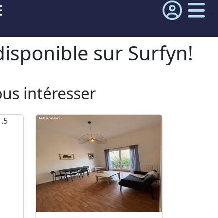
E
isponible sur Surfyn!
ous intéresser