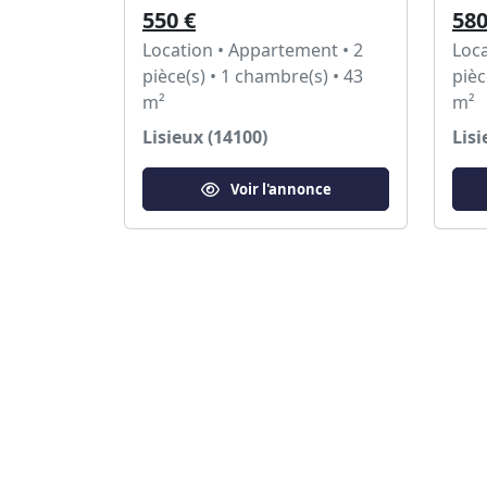
550 €
580
Location • Appartement • 2
Loca
pièce(s) • 1 chambre(s) • 43
pièc
m²
m²
Lisieux (14100)
Lisi
Voir l'annonce