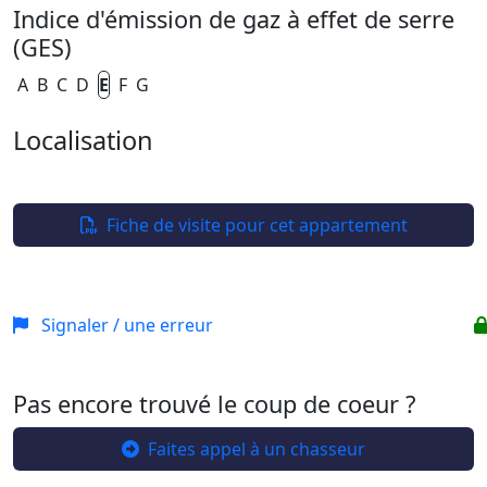
Indice d'émission de gaz à effet de serre
(GES)
A
B
C
D
E
F
G
Localisation
Leaflet
| ©
OpenStreetMap
+
−
Fiche de visite pour cet appartement
Signaler / une erreur
Pas encore trouvé le coup de coeur ?
Faites appel à un chasseur