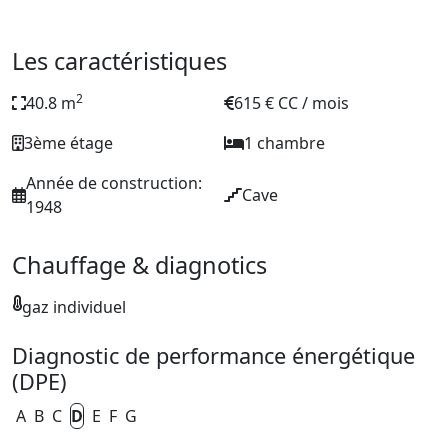
Les caractéristiques
2
40.8 m
615 € CC / mois
3ème étage
1 chambre
Année de construction:
Cave
1948
Chauffage & diagnotics
gaz individuel
Diagnostic de performance énergétique
(DPE)
A
B
C
D
E
F
G