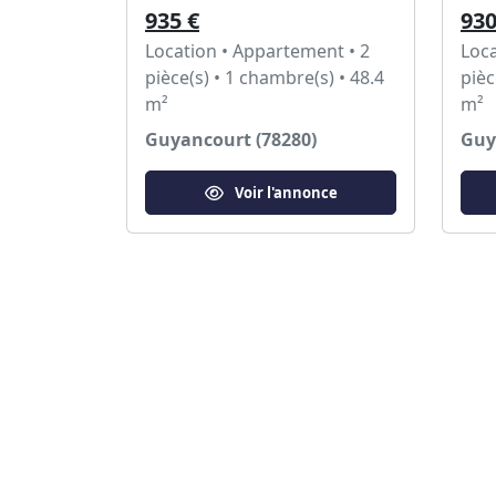
935 €
930
Location • Appartement • 2
Loca
pièce(s) • 1 chambre(s) • 48.4
pièc
m²
m²
Guyancourt (78280)
Guy
Voir l'annonce