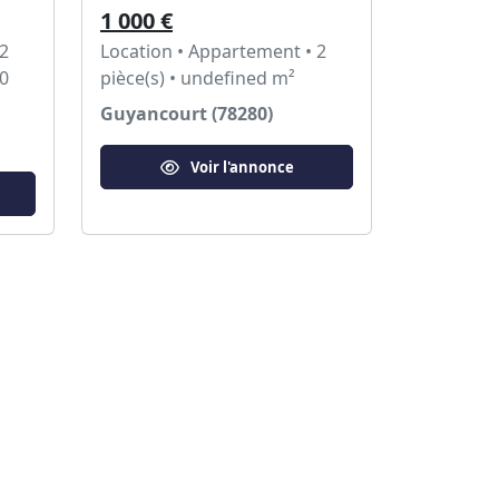
1 000 €
 2
Location • Appartement • 2
70
pièce(s) • undefined m²
Guyancourt (78280)
Voir l'annonce