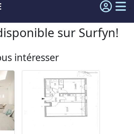
E
isponible sur Surfyn!
ous intéresser