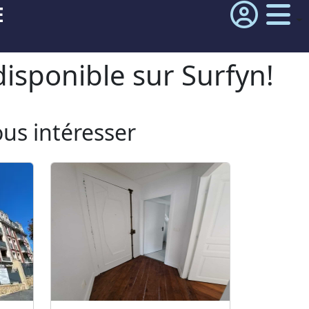
E
isponible sur Surfyn!
ous intéresser