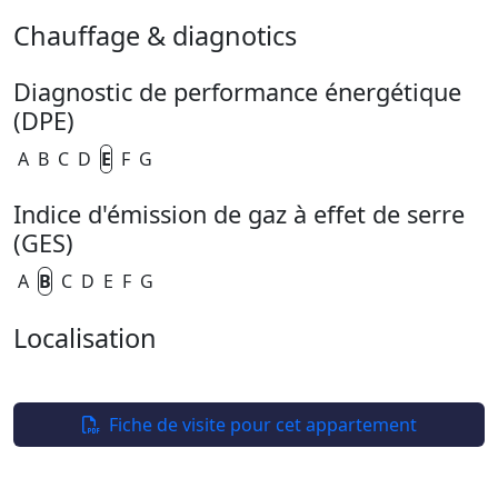
Chauffage & diagnotics
Diagnostic de performance énergétique
(DPE)
A
B
C
D
E
F
G
Indice d'émission de gaz à effet de serre
(GES)
A
B
C
D
E
F
G
Localisation
Leaflet
| ©
OpenStreetMap
+
−
Fiche de visite pour cet appartement