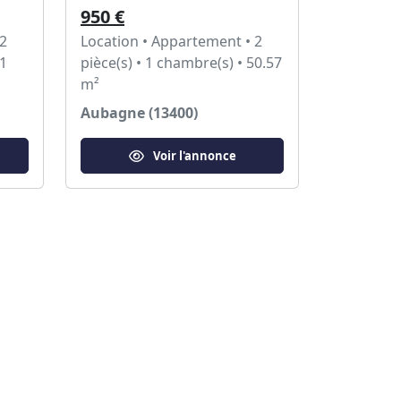
950 €
 2
Location • Appartement • 2
41
pièce(s) • 1 chambre(s) • 50.57
m²
Aubagne (13400)
Voir l'annonce