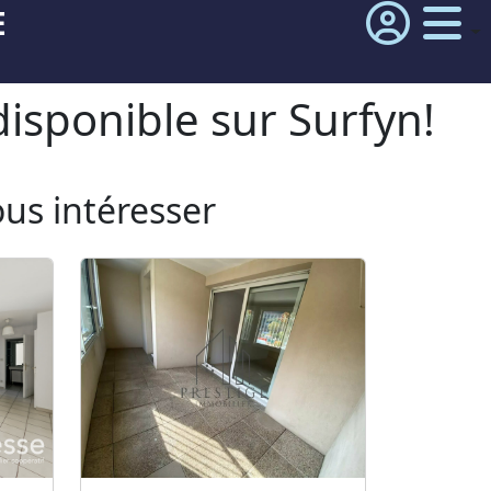
E
isponible sur Surfyn!
ous intéresser