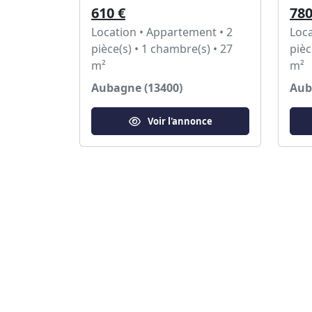
610 €
780
Location • Appartement • 2
Loca
pièce(s) • 1 chambre(s) • 27
pièc
m²
m²
Aubagne (13400)
Aub
Voir l'annonce