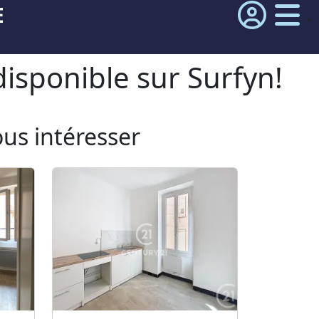
E
isponible sur Surfyn!
ous intéresser