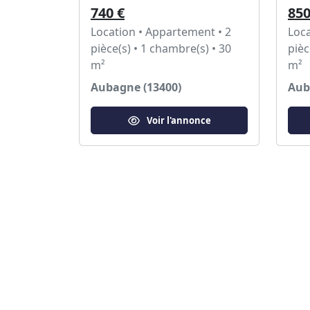
740 €
850
Location • Appartement • 2
Loca
pièce(s) • 1 chambre(s) • 30
pièc
m²
m²
Aubagne (13400)
Aub
Voir l'annonce