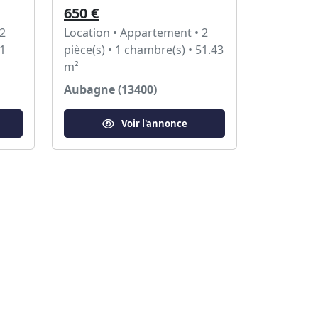
650 €
 2
Location • Appartement • 2
31
pièce(s) • 1 chambre(s) • 51.43
m²
Aubagne (13400)
Voir l'annonce