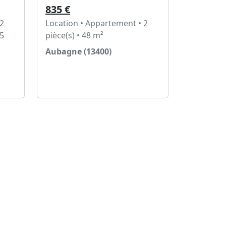
835 €
 2
Location • Appartement • 2
35
pièce(s) • 48 m²
Aubagne (13400)
Voir l'annonce