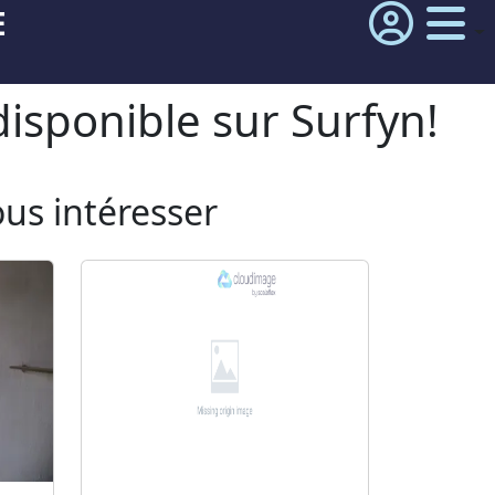
E
isponible sur Surfyn!
ous intéresser