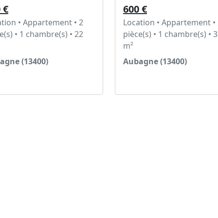
 €
600 €
tion • Appartement • 2
Location • Appartement •
e(s) • 1 chambre(s) • 22
pièce(s) • 1 chambre(s) • 
m²
agne (13400)
Aubagne (13400)
Voir l'annonce
Voir l'annonce