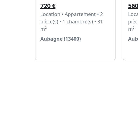
720 €
560
Location • Appartement • 2
Loca
pièce(s) • 1 chambre(s) • 31
pièc
m²
m²
Aubagne (13400)
Aub
Voir l'annonce