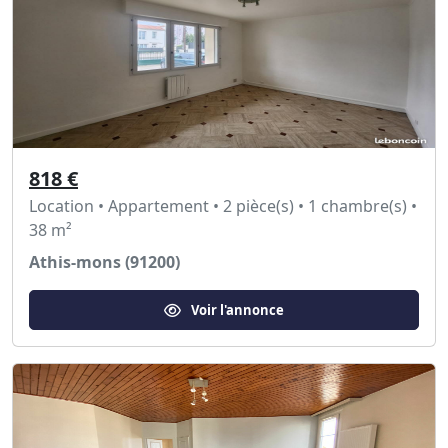
818 €
Location • Appartement • 2 pièce(s) • 1 chambre(s) •
38 m²
Athis-mons (91200)
Voir l'annonce