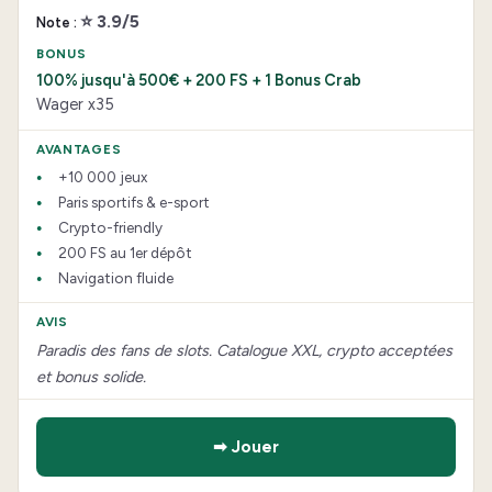
⭐ 3.9/5
100% jusqu'à 500€ + 200 FS + 1 Bonus Crab
Wager x35
+10 000 jeux
Paris sportifs & e-sport
Crypto-friendly
200 FS au 1er dépôt
Navigation fluide
Paradis des fans de slots. Catalogue XXL, crypto acceptées
et bonus solide.
➡ Jouer