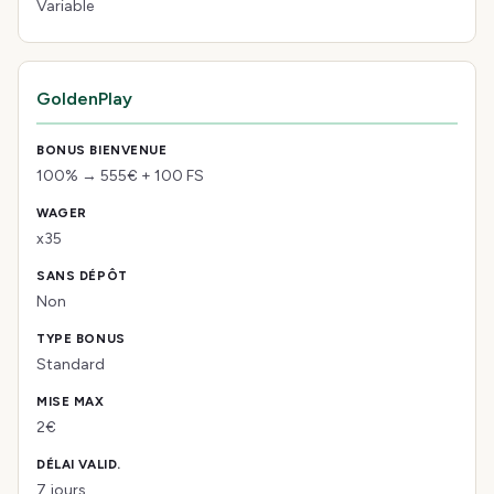
Variable
GoldenPlay
100% → 555€ + 100 FS
x35
Non
Standard
2€
7 jours