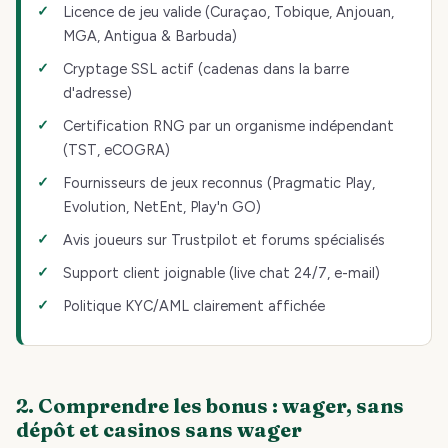
Licence de jeu valide (Curaçao, Tobique, Anjouan,
MGA, Antigua & Barbuda)
Cryptage SSL actif (cadenas dans la barre
d'adresse)
Certification RNG par un organisme indépendant
(TST, eCOGRA)
Fournisseurs de jeux reconnus (Pragmatic Play,
Evolution, NetEnt, Play'n GO)
Avis joueurs sur Trustpilot et forums spécialisés
Support client joignable (live chat 24/7, e-mail)
Politique KYC/AML clairement affichée
2. Comprendre les bonus : wager, sans
dépôt et casinos sans wager