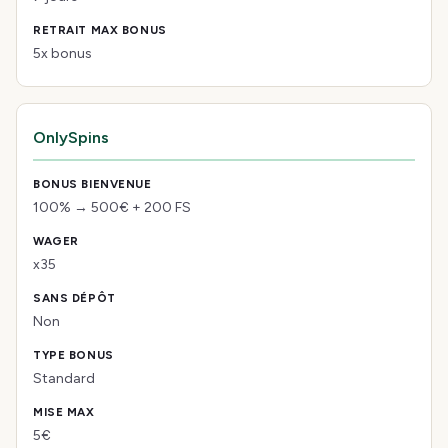
5x bonus
OnlySpins
100% → 500€ + 200 FS
x35
Non
Standard
5€