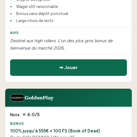
Wager x30 raisonnable
Bonus sans dépôt ponctuel
Large choix de slots
Destiné aux high rollers. L'un des plus gros bonus de
bienvenue du marché 2026.
➡ Jouer
GoldenPlay
⭐ 4.0/5
100% jusqu'à 555€ + 100 FS (Book of Dead)