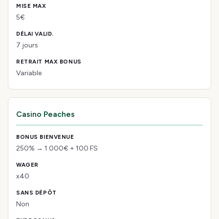
5€
7 jours
Variable
Casino Peaches
250% → 1 000€ + 100 FS
x40
Non