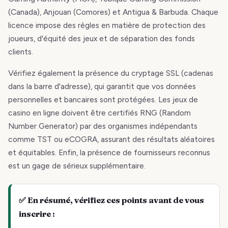
(Canada), Anjouan (Comores) et Antigua & Barbuda. Chaque
licence impose des règles en matière de protection des
joueurs, d'équité des jeux et de séparation des fonds
clients.
Vérifiez également la présence du cryptage SSL (cadenas
dans la barre d'adresse), qui garantit que vos données
personnelles et bancaires sont protégées. Les jeux de
casino en ligne doivent être certifiés RNG (Random
Number Generator) par des organismes indépendants
comme TST ou eCOGRA, assurant des résultats aléatoires
et équitables. Enfin, la présence de fournisseurs reconnus
est un gage de sérieux supplémentaire.
✅ En résumé, vérifiez ces points avant de vous
inscrire :