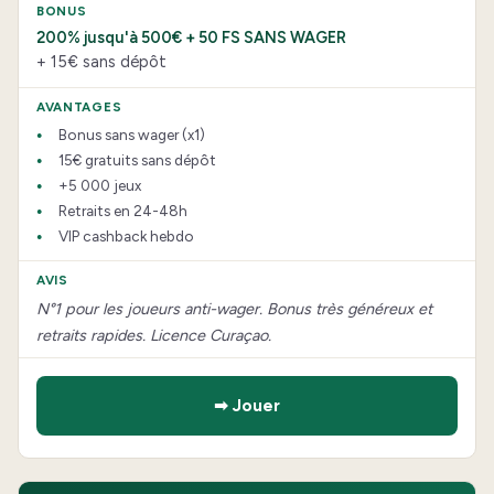
200% jusqu'à 500€ + 50 FS SANS WAGER
+ 15€ sans dépôt
Bonus sans wager (x1)
15€ gratuits sans dépôt
+5 000 jeux
Retraits en 24-48h
VIP cashback hebdo
N°1 pour les joueurs anti-wager. Bonus très généreux et
retraits rapides. Licence Curaçao.
➡ Jouer