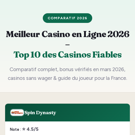
COMPARATIF 2026
Meilleur Casino en Ligne 2026
–
Top 10 des Casinos Fiables
Comparatif complet, bonus vérifiés en mars 2026,
casinos sans wager & guide du joueur pour la France.
Spin Dynasty
⭐ 4.5/5