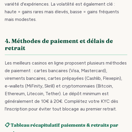
variété d'expériences. La volatilité est également clé :
haute = gains rares mais élevés, basse = gains fréquents
mais modestes.
4. Méthodes de paiement et délais de
retrait
Les meilleurs casinos en ligne proposent plusieurs méthodes
de paiement : cartes bancaires (Visa, Mastercard),
virements bancaires, cartes prépayées (Cashlib, Flexepin),
e-wallets (MiFinity, Skrill) et cryptomonnaies (Bitcoin,
Ethereum, Litecoin, Tether). Le dépôt minimum est
généralement de 10€ à 20€. Complétez votre KYC dès
l'inscription pour éviter tout blocage au premier retrait.
📋 Tableau récapitulatif paiements & retraits par